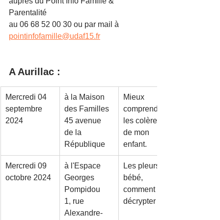
auprès du Point Info Famille & 
Parentalité 
au 06 68 52 00 30 ou par mail à 
pointinfofamille@udaf15.fr
A Aurillac :
Mercredi 04 
à la Maison 
Mieux 
septembre 
des Familles
comprendre 
2024
45 avenue 
les colères 
de la 
de mon 
République
enfant.
Mercredi 09 
à l'Espace 
Les pleurs de 
octobre 2024
Georges 
bébé, 
Pompidou
comment les 
1, rue 
décrypter ?
Alexandre-