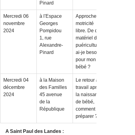
Pinard
Mercredi 06 
à l'Espace 
Approche en 
novembre 
Georges 
motricité 
2024
Pompidou
libre. De quel 
1, rue 
matériel de 
Alexandre-
puériculture 
Pinard
ai-je besoin 
pour mon 
bébé ?
Mercredi 04 
à la Maison 
Le retour au 
décembre 
des Familles
travail après 
2024
45 avenue 
la naissance 
de la 
de bébé, 
République
comment le 
préparer ?  
A Saint Paul des Landes :