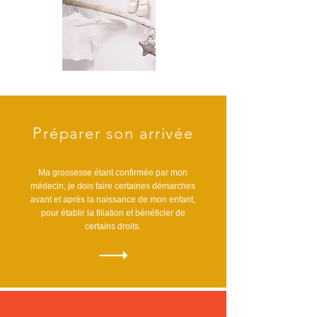
Préparer son arrivée
Ma grossesse étant confirmée par mon
médecin, je dois faire certaines démarches
avant et après la naissance de mon enfant,
pour établir la filiation et bénéficier de
certains droits.