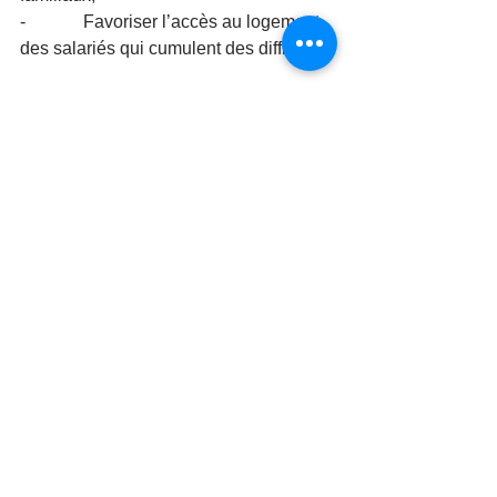
-             Favoriser l’accès au logement 
des salariés qui cumulent des difficultés
Clarisse PEYRARD 
(
06 25 86 48 37
) , 
Conseillère en Economie Sociale et 
Familiale au sein du service
Assistance et Accompagnement Social 
se tient à votre disposition : 
clarisse.peyrard@actionlogement.fr