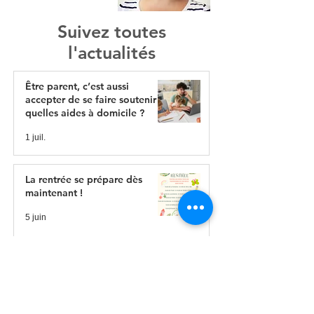
Suivez toutes
l'actualités
Être parent, c’est aussi
accepter de se faire soutenir :
quelles aides à domicile ?
1 juil.
La rentrée se prépare dès
maintenant !
5 juin
« Réussir Autrement » avec les
Maisons Familiales Rurales du
Cantal.