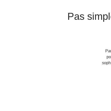
Pas simple
Par
po
sophr