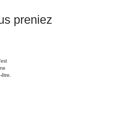
ous preniez
'est
une
-être.