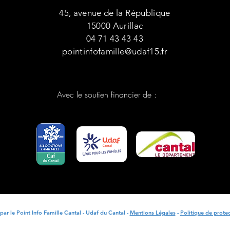
45, avenue de la République
15000 Aurillac
04 71 43 43 43
pointinfofamille@udaf15.fr
Avec le soutien financier de :
ar le Point Info Famille Cantal - Udaf du Cantal -
Mentions Légales
-
Politique de prote