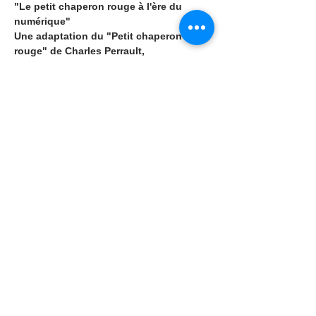
"Le petit chaperon rouge à l'ère du 
numérique"
Une adaptation du "Petit chaperon 
rouge" de Charles Perrault,
En lire plus >
Partager cet événement
Contact
________
45, avenue de la République
15000 AURILLAC
04 71 43 43 43