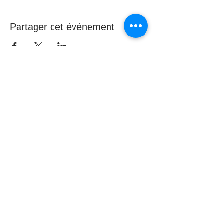
Partager cet événement
Contact
________
45, avenue de la République
15000 AURILLAC
04 71 43 43 43
pointinfofamille@udaf15.fr
Avec le soutien financier de :