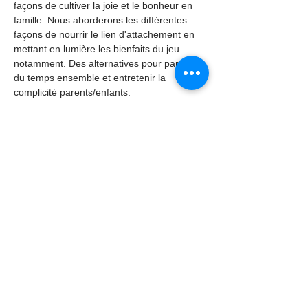
façons de cultiver la joie et le bonheur en 
famille. Nous aborderons les différentes 
façons de nourrir le lien d'attachement en 
mettant en lumière les bienfaits du jeu 
notamment. Des alternatives pour partager 
du temps ensemble et entretenir la 
complicité parents/enfants.
Plus de renseignement par mail à 
pointinfofamille@udaf15.fr ou par 
téléphone au 04 71 43 18 19.
Partager cet événement
Contact