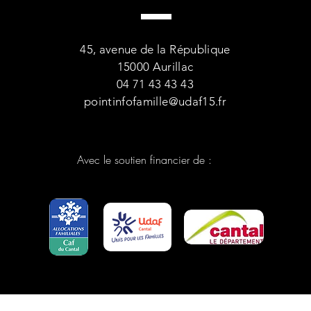
45, avenue de la République
15000 Aurillac
04 71 43 43 43
pointinfofamille@udaf15.fr
Avec le soutien financier de :