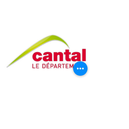
Service de Protection maternelle
et infantile (PMI)
) Le service de PMI joue un rôle essentiel en
matière de promotion de la santé et de prévention
auprès des familles, des femmes enceintes, des
enfants de moins de 6 ans.