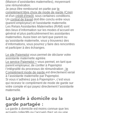
(Maison d’assistantes maternelles), moyennant
une rémunération.
Je peux être remboursé en partie par
le
complément libre choix de mode de garde (Cmg)
et d'un
crédit d'impôt
, sous certaines conditions.
Un
contrat de travail
doit être conclu entre vous
(parent employeur) et l'assistante maternelle.
Les Relais Assistantes Maternelles (RAM) sont
des lieux d’information sur les modes d’accueil en
général et plus particulièrement les assistantes
maternelles. Aussi bien en tant que parent ou
qu’assistante maternelle, vous y trouverez des
d’informations, vous pourrez y faire des rencontres
et participer à des échanges.
Le site Pajemploi
vous permet de déclarer votre
assistante maternelle agréée.
Le service Pajemploi +
vous permet, en tant que
parent employeur, de confier à Pajemploi
l’intégralité du processus de rémunération
: le
Complément mode de garde
est directement versé
à l’assistante maternelle par Pajemploi.
Si vous n’adhérez pas à Pajemploi+, c’est vous
qui recevez le complément de mode de garde sur
votre compte et qui payez directement l’assistante
maternelle.
La garde à domicile ou la
ga
rde partagée :
La garde à domicile est moins connue que les
accueils collectifs ou l’accueil chez un ou une